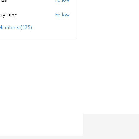
mza
Follow
ry Limp
Follow
 Members (175)