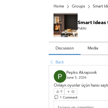
Home
Groups
Smart I
Smart Ideas
Public
Discussion
Media
Back
Pepko Akrapovik
June 5, 2026
Onlayn oyunlar üçün hansı saytı 
0
1 Comment
Escreva um comentário