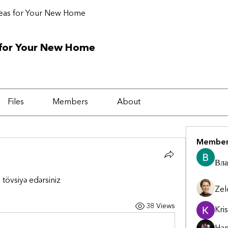
deas for Your New Home
 for Your New Home
Files
Members
About
Member
Вла
tövsiyə edərsiniz
Zel
38 Views
Kris