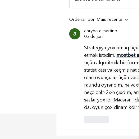
Ordenar por:
Mais recente
anryha elmartino
05 de jun.
Strategiya yoxlamaq üçün
etmək istədim. 
mostbet a
üçün alqoritmik bir formu
statistikası və keçmiş nə
olan oyunçular üçün vacib
raundu öyrəndim, nə vaxt
neçə dəfə 2x-ə çıxdım, amm
səslər yox idi. Məcərəni i
da, oyun çox dinamikdir v
Curtir