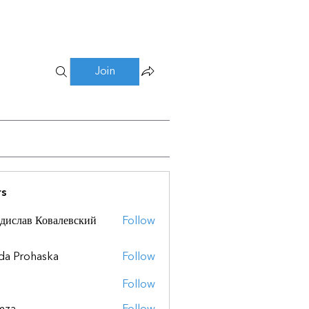
Join
s
дислав Ковалевский
Follow
da Prohaska
Follow
Follow