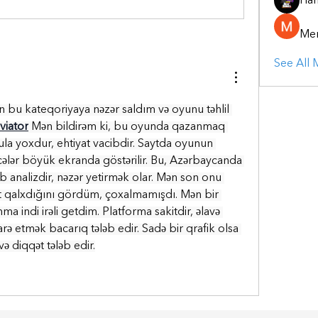
Ha
Mer
See All
 bu kateqoriyaya nəzər saldım və oyunu təhlil 
viator
 Mən bildirəm ki, bu oyunda qazanmaq 
la yoxdur, ehtiyat vacibdir. Saytda oyunun 
ticələr böyük ekranda göstərilir. Bu, Azərbaycanda 
 analizdir, nəzər yetirmək olar. Mən son onu 
 qalxdığını gördüm, çoxalmamışdı. Mən bir 
a indi irəli getdim. Platforma sakitdir, əlavə 
darə etmək bacarıq tələb edir. Sadə bir qrafik olsa 
ə diqqət tələb edir.